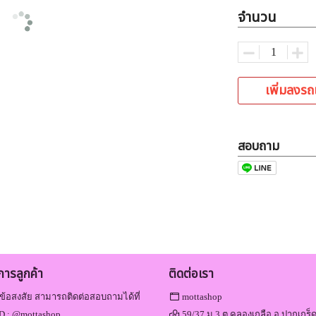
จำนวน
เพิ่มลงรถ
สอบถาม
ิการลูกค้า
ติดต่อเรา
ข้อสงสัย สามารถติดต่อสอบถามได้ที่
mottashop
D :
@mottashop
59/37 ม.3 ต.คลองเกลือ อ.ปากเกร็