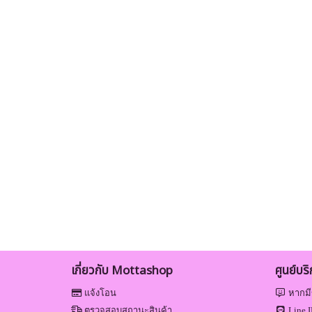
เกี่ยวกับ Mottashop
ศูนย์บร
แจ้งโอน
หากมี
ตรวจสอบสถานะสินค้า
Line I