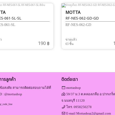
TA
MOTTA
S-061-SL-SL
RF-NES-062-GD-GD
S-061-SL
RF-NES-062-GD
้ว
ขายแล้ว
190 ฿
63 ชิ้น
ิการลูกค้า
ติดต่อเรา
ข้อสงสัย สามารถติดต่อสอบถามได้ที่
mottashop
D :
@mottashop
59/37 ม.3 ต.คลองเกลือ อ.ปากเกร็
จ.นนทบุรี 11120
โทร.
0958250278
E-mail
Mottashop2@gmail.com