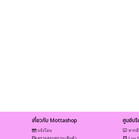
เกี่ยวกับ Mottashop
ศูนย์บร
แจ้งโอน
หากมี
ตรวจสอบสถานะสินค้า
Line I