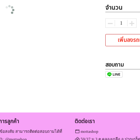
จำนวน
เพิ่มลงรถ
สอบถาม
ิการลูกค้า
ติดต่อเรา
ข้อสงสัย สามารถติดต่อสอบถามได้ที่
mottashop
D :
@mottashop
59/37 ม.3 ต.คลองเกลือ อ.ปากเกร็